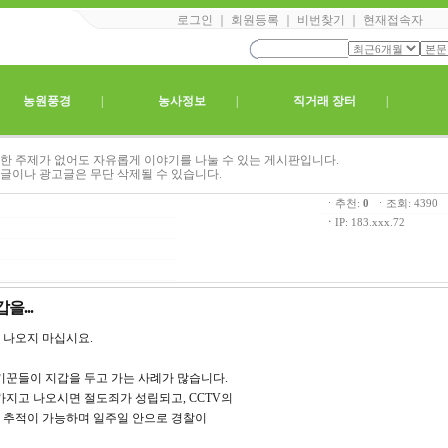
로그인
｜
회원등록
｜
비번찾기
｜
현재접속자
|
농원풍경
|
농사정보
|
직거래 장터
|
한 주제가 없어도 자유롭게 이야기를 나눌 수 있는 게시판입니다.
글이나 광고글은 무단 삭제될 수 있습니다.
ㆍ추천:
0
ㆍ조회: 439
ㆍ
IP: 183.xxx.72
...
 나오지 마십시요.
기꾼들이 지갑을 두고 가는 사례가 많습니다.
가지고 나오시면 절도죄가 성립되고, CCTV의
 추적이 가능하며 일주일 안으로 경찰이