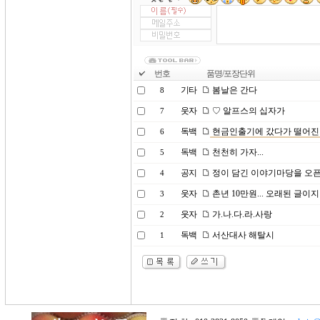
번호
품명/포장단위
기타
봄날은 간다
8
웃자
♡ 알프스의 십자가
7
독백
현금인출기에 갔다가 떨어진 지
6
독백
천천히 가자...
5
공지
정이 담긴 이야기마당을 오픈
4
웃자
촌년 10만원... 오래된 글
3
웃자
가.나.다.라.사랑
2
독백
서산대사 해탈시
1