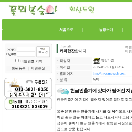
처음으로
|
농장소개
free talk
특별
커피한잔
합시다
비방
ㆍ
작성자
행랑아범
비밀번호 기억
ㆍ
작성일
2015-03-30 (월) 23:32
회원등록
｜
비번분실
ㆍ
홈페이지
http://hwasanpeach.com
ㆍ
분 류
독백
현금인출기에 갔다가 떨어진 지갑을
현금인출기에 지갑이 떨어져 있어도 절대로 갖고
요즘 은행 현금 인출기에 사기를 칠 목적으로 사
이걸 좋은 일을 하겠다고 들고 나오시거나 그냥 
성능이 좋아서 현금 인출기에서 촬영된 사진으로
집으로 방문 한답니다.