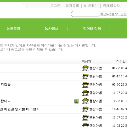
로그인
｜
회원등록
｜
비번찾기
｜
현재접속자
|
농원풍경
|
농사정보
|
직거래 장터
|
한 주제가 없어도 자유롭게 이야기를 나눌 수 있는 게시판입니다.
글이나 광고글은 무단 삭제될 수 있습니다.
작성자
작성일
행랑아범
01-08 00:
행랑아범
01-13 15:
행랑아범
갑을...
03-30 23:
행랑아범
11-07 20:
행랑아범
합니다.
10-08 00:
행랑아범
이지만 이런일 없기를 바라면서
10-16 02:
행랑아범
11-07 20:
행랑아범
11-02 22: