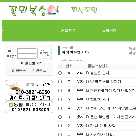
처음으로
|
농장소개
free talk
특별
커피한잔
합시다
비방
비밀번호 기억
번호
품명/포장단위
회원등록
｜
비번분실
기타
봄날은 간다
8
웃자
♡ 알프스의 십자가
7
독백
현금인출기에 갔다가 떨어진 지
6
독백
천천히 가자...
5
공지
정이 담긴 이야기마당을 오픈
4
웃자
촌년 10만원... 오래된 글
3
웃자
가.나.다.라.사랑
2
독백
서산대사 해탈시
1