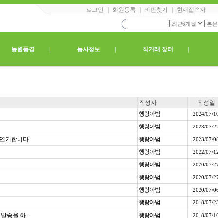
로그인
｜
회원등록
｜
비번찾기
｜
현재접속자
|
농원풍경
|
농사정보
|
직거래 장터
|
작성자
작성일
행랑아범
2024/07/1
행랑아범
2023/07/2
로 연기합니다
행랑아범
2023/07/0
행랑아범
2022/07/1
행랑아범
2020/07/2
행랑아범
2020/07/2
행랑아범
2020/07/0
행랑아범
2018/07/2
발송을 하..
행랑아범
2018/07/1