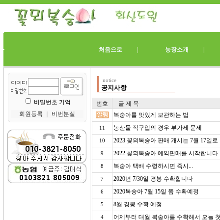
처음으로
|
농장소개
notice
공지사항
비밀번호 기억
번호
글 제 목
회원등록
｜
비번분실
복숭아를 맛있게 보관하는 법
농산물 직구입의 경우 부가세 문제
11
2023 꽃뫼복숭아 판매 개시는 7월 17일
10
2022 꽃뫼복숭아 예약판매를 시작합니다
9
복숭아 택배 수령하시면 즉시...
8
2020년 7/30일 경봉 수확합니다
7
2020복숭아 7월 15일 쯤 수확예정
6
8월 경봉 수확 예정
5
어제부터 대월 복숭아를 수확해서 오늘 첫
4