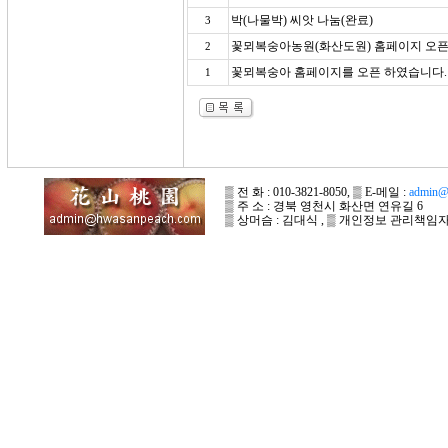
박(나물박) 씨앗 나눔(완료)
3
꽃뫼복숭아농원(화산도원) 홈페이지 오
2
꽃뫼복숭아 홈페이지를 오픈 하였습니다.
1
▒ 전 화 : 010-3821-8050, ▒ E-메일 :
admin@
▒ 주 소 : 경북 영천시 화산면 연유길 6
▒ 상머슴 : 김대식 , ▒ 개인정보 관리책임