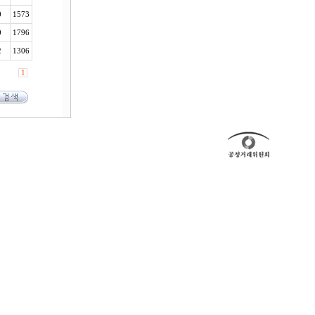
0
1573
0
1796
2
1306
1