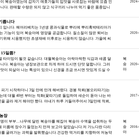
질이 복숭아였는데 갑자기 애호가들의 입맛을 사로잡는 바람에 요즘 인
2024-
니다. 판매할 수량은 되지 않고 식구끼리 나누어 먹기 좋은 품종입니
기릅니다
 입니다. 헤어리베치는 1년생 콩과식물로 뿌리에 뿌리혹박테리아가
는 기능이 있어 복숭아에 영양을 공급합니다. 질소질이 많은 퇴비는
2020-
기위해 시용했지만 초생재배 이후로는 시용하지 않습니다. 가을에 씨
 15일쯤?
확할 타이밍이 될것 같습니다. 대월복숭아는 아싹아싹한 식감과 새콤 달
복
숭
니다. 복숭아는 냉장보관으로 차게 하여 드시면 단맛 덜합니다. 그러
2020-
아
맛이 되살아 나는 특성이 있으니 신경을 조금 쓰시면 맛있게 드실 수
이 피기 시작하더니 3일 만에 만개 해버렸다. 경봉 적뢰(봉오리따기)는
데 대월 40번 부터는 적화(꽃따기)로 돌입하며 새순이 돋아 나는 바
2017-
꽃을 골라 제거 해야만 했다. 아내가 하루 거들어주어서 3일만에 적뢰,
 농장
뎅이 부부....나무에 달린 복숭아를 헤집어 북숭아 수액을 섭취하는 두
복
숭
왜 이름에 장수가 들었는지 만져 보고야 알았습니다.저 가느다란 다리
2016-
아
한개를 굴려가는 괴력을 발휘했습니다.건강한 먹거리를 지향하여 저농약