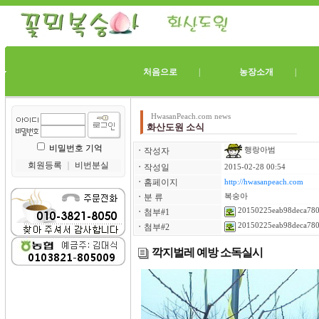
처음으로
|
농장소개
HwasanPeach.com news
화산도원 소식
비밀번호 기억
ㆍ
작성자
행랑아범
회원등록
｜
비번분실
ㆍ
작성일
2015-02-28 00:54
ㆍ
홈페이지
http://hwasanpeach.com
ㆍ
분 류
복숭아
20150225eab98deca780
ㆍ
첨부#1
20150225eab98deca780
ㆍ
첨부#2
깍지벌레 예방 소독실시