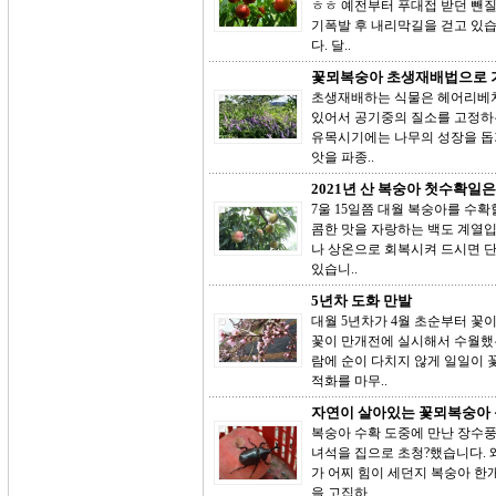
ㅎㅎ 예전부터 푸대접 받던 뺀
기폭발 후 내리막길을 걷고 있습
다. 달..
꽃뫼복숭아 초생재배법으로 
초생재배하는 식물은 헤어리베치
있어서 공기중의 질소를 고정하
유목시기에는 나무의 성장을 돕
앗을 파종..
2021년 산 복숭아 첫수확일은
7울 15일쯤 대월 복숭아를 수
콤한 맛을 자랑하는 백도 계열입
나 상온으로 회복시켜 드시면 단
있습니..
5년차 도화 만발
대월 5년차가 4월 초순부터 꽃
꽃이 만개전에 실시해서 수월했는
람에 순이 다치지 않게 일일이 
적화를 마무..
자연이 살아있는 꽃뫼복숭아
복숭아 수확 도중에 만난 장수풍
녀석을 집으로 초청?했습니다. 
가 어찌 힘이 세던지 복숭아 
을 고집하..