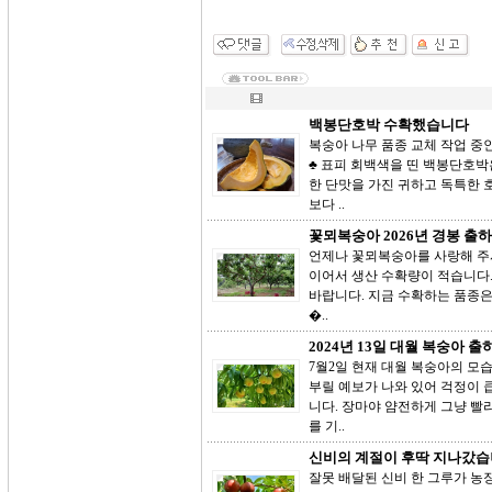
백봉단호박 수확했습니다
복숭아 나무 품종 교체 작업 중
♣ 표피 회백색을 띤 백봉단호
한 단맛을 가진 귀하고 독특한 
보다 ..
꽃뫼복숭아 2026년 경봉 출
언제나 꽃뫼복숭아를 사랑해 주
이어서 생산 수확량이 적습니다.
바랍니다. 지금 수확하는 품종은 
�..
2024년 13일 대월 복숭아 
7월2일 현재 대월 복숭아의 모
부릴 예보가 나와 있어 걱정이 
니다. 장마야 얌전하게 그냥 
를 기..
신비의 계절이 후딱 지나갔습
잘못 배달된 신비 한 그루가 농장