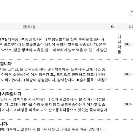
판매내용
작
기
인 ♥꽃뫼복숭아♥ 농장 빈자리에 백봉단호박을 심어 수확을 했습니다.
타
박은 밤고구마처럼 포슬포슬한 식감이 특징인 고분질 품종입니다. 은근
2025-
작
호박으로, 짙은 황색의 과육은 달고 아싹하여 날로 먹을 수 있으며 당근
물
하합니다
시는 고객님, 늘 감사드립니다. 꽃뫼복숭아는 노후나무 교체 작업 중
 아직은 소량생산이어서 당분간 3kg 포장으로 판매하고 있으니 양해
2026-
아싹이(딱따기) 복숭아 경봉입니다, 감사합니다. ■ 출하품목 : 대월(~
출하 시작합니다
습입니다. 경핵기를 지나 비대기에 접어 들었습니다. 올 장마가 극성을
큽니다. 그러나 장마를 아랑곳 하지 않고 꽃뫼복숭아는 익어가고 있습
2024-
빨리 지나가고 태양을 비추어 다오 탄소동화작용으로 맛있는 꽃뫼복숭아
니다.
에 거주하고 있습니다. 뽑아내지 않고 그대로 두는 이유. 맛있어서...