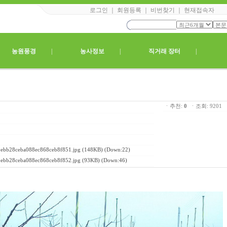
로그인
｜
회원등록
｜
비번찾기
｜
현재접속자
|
농원풍경
|
농사정보
|
직거래 장터
|
ㆍ추천:
0
ㆍ조회: 920
ebb28ceba088ec868ceb8f851.jpg
(148KB) (Down:22)
ebb28ceba088ec868ceb8f852.jpg
(93KB) (Down:46)