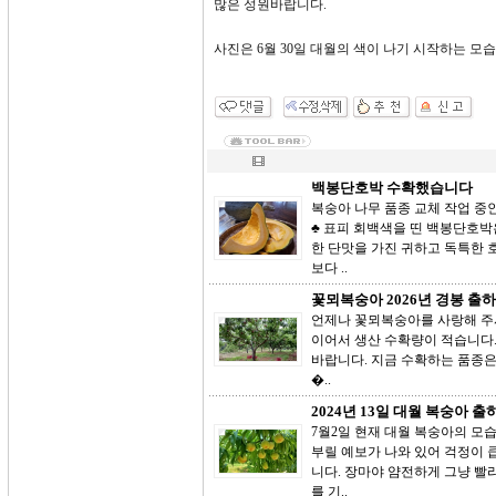
많은 성원바랍니다.
사진은 6월 30일 대월의 색이 나기 시작하는 모
백봉단호박 수확했습니다
복숭아 나무 품종 교체 작업 중
♣ 표피 회백색을 띤 백봉단호
한 단맛을 가진 귀하고 독특한 
보다 ..
꽃뫼복숭아 2026년 경봉 출
언제나 꽃뫼복숭아를 사랑해 주
이어서 생산 수확량이 적습니다.
바랍니다. 지금 수확하는 품종은 
�..
2024년 13일 대월 복숭아 
7월2일 현재 대월 복숭아의 모
부릴 예보가 나와 있어 걱정이 
니다. 장마야 얌전하게 그냥 
를 기..