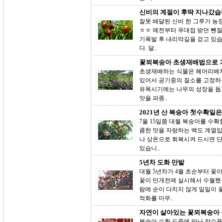
신비의 계절이 후딱 지나갔습
잘못 배달된 신비 한 그루가 농장
ㅎㅎ 예전부터 푸대접 받던 뺀
기폭발 후 내리막길을 걷고 있습
다. 달..
꽃뫼복숭아 초생재배법으로 
초생재배하는 식물은 헤어리베치
있어서 공기중의 질소를 고정하
유목시기에는 나무의 성장을 돕
앗을 파종..
2021년 산 복숭아 첫수확일은
7울 15일쯤 대월 복숭아를 수
콤한 맛을 자랑하는 백도 계열입
나 상온으로 회복시켜 드시면 단
있습니..
5년차 도화 만발
대월 5년차가 4월 초순부터 꽃
꽃이 만개전에 실시해서 수월했는
람에 순이 다치지 않게 일일이 
적화를 마무..
자연이 살아있는 꽃뫼복숭아
복숭아 수확 도중에 만난 장수풍