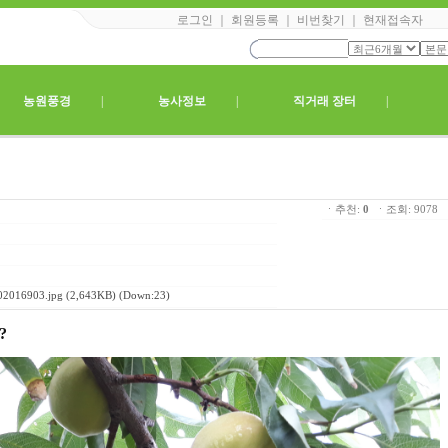
로그인
｜
회원등록
｜
비번찾기
｜
현재접속자
|
농원풍경
|
농사정보
|
직거래 장터
|
ㆍ추천:
0
ㆍ조회: 907
02016903.jpg
(2,643KB) (Down:23)
?