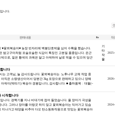
습입니다.
판매내용
작
기
인 ♥꽃뫼복숭아♥ 농장 빈자리에 백봉단호박을 심어 수확을 했습니다.
타
박은 밤고구마처럼 포슬포슬한 식감이 특징인 고분질 품종입니다. 은근
2025-
작
호박으로, 짙은 황색의 과육은 달고 아싹하여 날로 먹을 수 있으며 당근
물
하합니다
시는 고객님, 늘 감사드립니다. 꽃뫼복숭아는 노후나무 교체 작업 중
 아직은 소량생산이어서 당분간 3kg 포장으로 판매하고 있으니 양해
2026-
아싹이(딱따기) 복숭아 경봉입니다, 감사합니다. ■ 출하품목 : 대월(~
출하 시작합니다
습입니다. 경핵기를 지나 비대기에 접어 들었습니다. 올 장마가 극성을
큽니다. 그러나 장마를 아랑곳 하지 않고 꽃뫼복숭아는 익어가고 있습
2024-
빨리 지나가고 태양을 비추어 다오 탄소동화작용으로 맛있는 꽃뫼복숭아