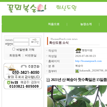
처음으로
|
농장소개
HwasanPeach.com news
화산도원 소식
비밀번호 기억
ㆍ
작성자
행랑아범
회원등록
｜
비번분실
ㆍ
작성일
2020-07-06 00:23
ㆍ
홈페이지
http://hwasanpeach.com
ㆍ
분 류
복숭아
kakaotalk_20200706_0
ㆍ
첨부#1
2021년 산 복숭아 첫수확일은 15일쯤