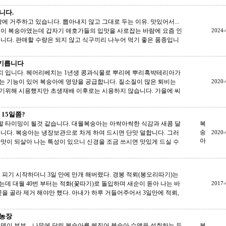
니다.
에 거주하고 있습니다. 뽑아내지 않고 그대로 두는 이유. 맛있어서...
질이 복숭아였는데 갑자기 애호가들의 입맛을 사로잡는 바람에 요즘 인
2024-
니다. 판매할 수량은 되지 않고 식구끼리 나누어 먹기 좋은 품종입니
기릅니다
 입니다. 헤어리베치는 1년생 콩과식물로 뿌리에 뿌리혹박테리아가
는 기능이 있어 복숭아에 영양을 공급합니다. 질소질이 많은 퇴비는
2020-
기위해 시용했지만 초생재배 이후로는 시용하지 않습니다. 가을에 씨
 15일쯤?
확할 타이밍이 될것 같습니다. 대월복숭아는 아싹아싹한 식감과 새콤 달
복
숭
니다. 복숭아는 냉장보관으로 차게 하여 드시면 단맛 덜합니다. 그러
2020-
아
맛이 되살아 나는 특성이 있으니 신경을 조금 쓰시면 맛있게 드실 수
이 피기 시작하더니 3일 만에 만개 해버렸다. 경봉 적뢰(봉오리따기)는
데 대월 40번 부터는 적화(꽃따기)로 돌입하며 새순이 돋아 나는 바
2017-
꽃을 골라 제거 해야만 했다. 아내가 하루 거들어주어서 3일만에 적뢰,
 농장
뎅이 부부....나무에 달린 복숭아를 헤집어 북숭아 수액을 섭취하는 두
복