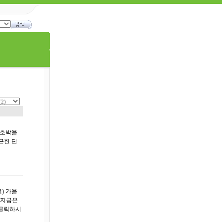
단호박을
근한 단
) 가을
,지금은
을 클릭하시