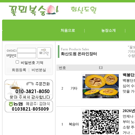
처음으로
|
농장소개
"꽃
Farm Products Sales
기타
화산도원 온라인장터
수량
비밀번호 기억
번호
회원등록
｜
비번분실
백봉단
백봉단호
심어 수
기타
2
맛을 가
2026
언제나 
부터 노
복숭아
1
소량 주문
거나 ..