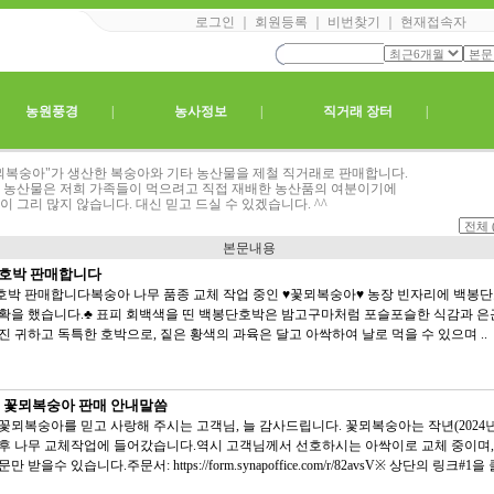
로그인
｜
회원등록
｜
비번찾기
｜
현재접속자
|
농원풍경
|
농사정보
|
직거래 장터
|
뫼복숭아"가 생산한 복숭아와 기타 농산물을 제철 직거래로 판매합니다.
 농산물은 저희 가족들이 먹으려고 직접 재배한 농산품의 여분이기에
이 그리 많지 않습니다. 대신 믿고 드실 수 있겠습니다. ^^
본문내용
호박 판매합니다
박 판매합니다복숭아 나무 품종 교체 작업 중인 ♥꽃뫼복숭아♥ 농장 빈자리에 백봉
확을 했습니다.♣ 표피 회백색을 띤 백봉단호박은 밤고구마처럼 포슬포슬한 식감과 은
진 귀하고 독특한 호박으로, 짙은 황색의 과육은 달고 아싹하여 날로 먹을 수 있으며 ..
년 꽃뫼복숭아 판매 안내말씀
꽃뫼복숭아를 믿고 사랑해 주시는 고객님, 늘 감사드립니다. 꽃뫼복숭아는 작년(2024년
후 나무 교체작업에 들어갔습니다.역시 고객님께서 선호하시는 아싹이로 교체 중이며
만 받을수 있습니다.주문서: https://form.synapoffice.com/r/82avsV※ 상단의 링크#1