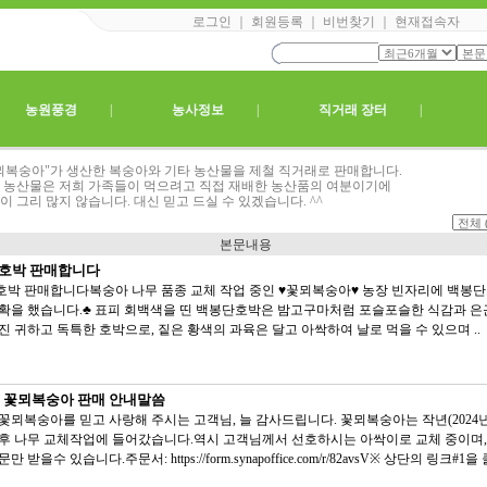
로그인
｜
회원등록
｜
비번찾기
｜
현재접속자
|
농원풍경
|
농사정보
|
직거래 장터
|
뫼복숭아"가 생산한 복숭아와 기타 농산물을 제철 직거래로 판매합니다.
 농산물은 저희 가족들이 먹으려고 직접 재배한 농산품의 여분이기에
이 그리 많지 않습니다. 대신 믿고 드실 수 있겠습니다. ^^
본문내용
호박 판매합니다
박 판매합니다복숭아 나무 품종 교체 작업 중인 ♥꽃뫼복숭아♥ 농장 빈자리에 백봉
확을 했습니다.♣ 표피 회백색을 띤 백봉단호박은 밤고구마처럼 포슬포슬한 식감과 은
진 귀하고 독특한 호박으로, 짙은 황색의 과육은 달고 아싹하여 날로 먹을 수 있으며 ..
년 꽃뫼복숭아 판매 안내말씀
꽃뫼복숭아를 믿고 사랑해 주시는 고객님, 늘 감사드립니다. 꽃뫼복숭아는 작년(2024년
후 나무 교체작업에 들어갔습니다.역시 고객님께서 선호하시는 아싹이로 교체 중이며
만 받을수 있습니다.주문서: https://form.synapoffice.com/r/82avsV※ 상단의 링크#1