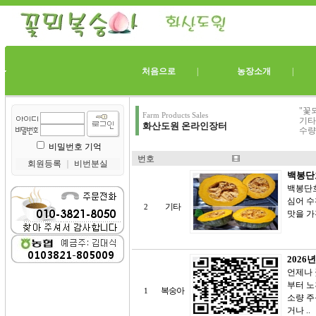
처음으로
|
농장소개
"꽃
Farm Products Sales
기타
화산도원 온라인장터
수량
비밀번호 기억
번호
회원등록
｜
비번분실
백봉단
백봉단호
심어 수
기타
2
맛을 가
2026
언제나 
부터 노
복숭아
1
소량 주문
거나 ..