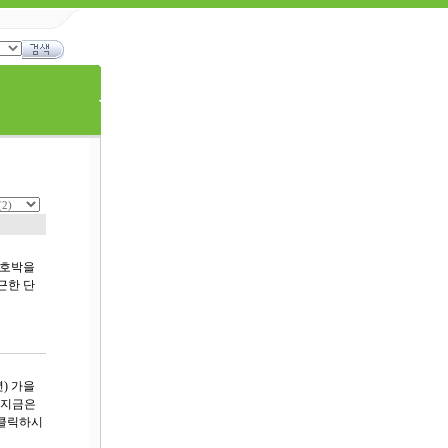
단호박을
근한 단
) 가을
,지금은
을 클릭하시