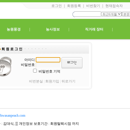
로그인
｜
회원등록
｜
비번찾기
｜
현재접속자
|
농원풍경
|
농사정보
|
직거래 장터
|
회 원 로 그 인
ㆍㆍㆍㆍㆍㆍㆍ
아이디
비밀번호
비밀번호 기억
비번분실
|
회원가입
|
뒤로가기
hwasanpeach.com
자 : 김대식, ▒ 개인정보 보호기간 : 회원탈퇴시점 까지